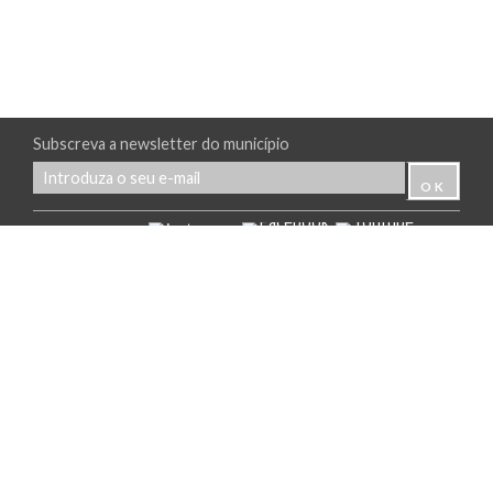
Subscreva a newsletter do município
Siga-nos:
Edifício dos Paços do Concelho da
Câmara Municipal de Castanheira de
Pera
Correio Eletrónico:
camara@cm-
castanheiradepera.pt
Tel.: 236 430 280 (Chamada para a rede
fixa nacional)
Praça Visconde de Castanheira de
Pera
3280-017 Castanheira de Pera