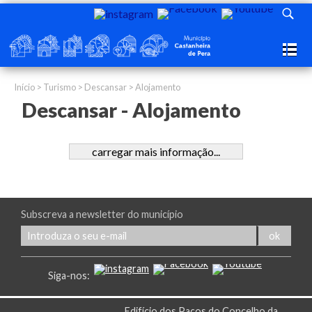
Início
>
Turismo
>
Descansar
> Alojamento
Descansar - Alojamento
carregar mais informação...
Subscreva a newsletter do município
Siga-nos:
Edifício dos Paços do Concelho da